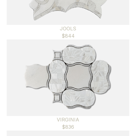
JOOLS
$
844
VIRGINIA
$
836