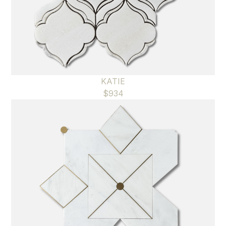
KATIE
$
934