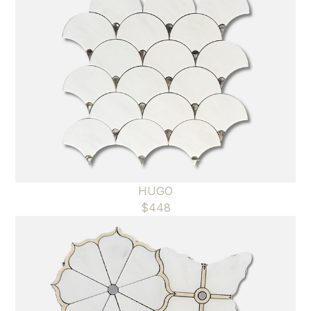
HUGO
$
448