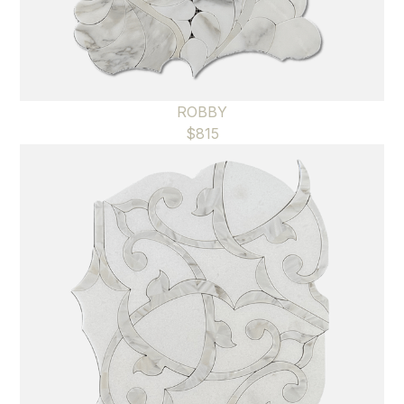
ROBBY
$
815