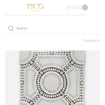
0
0
products