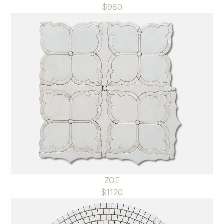
$
980
ZOE
$
1120