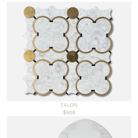
FALON
$
868