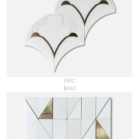
ERIC
$
942