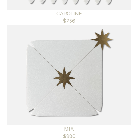
CAROLINE
$
756
MIA
$
980