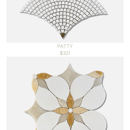
PATTY
$
321