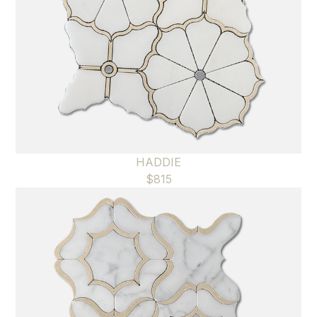
HADDIE
$
815