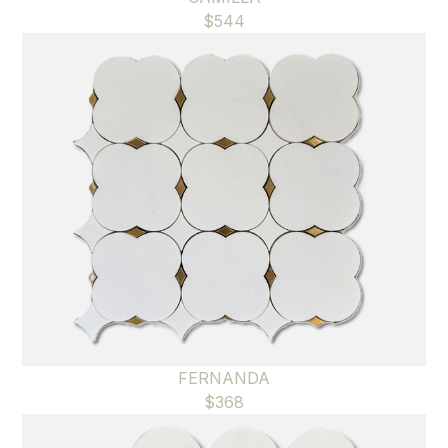
$
544
FERNANDA
$
368