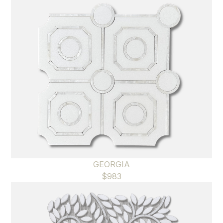
GEORGIA
$
983